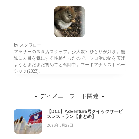
ビ
ゲ
ー
シ
by
スクワロー
ョ
アラサーの飲食店スタッフ。少人数やひとりが好き。無
駄に人目を気にする性格だったので、ソロ活の幅を広げ
ン
ようとまだまだ初めてと奮闘中。フードアナリストベー
シック(2023)。
ディズニーフード関連
【DCL】Adventure号クイックサービ
スレストラン【まとめ】
2026年5月29日