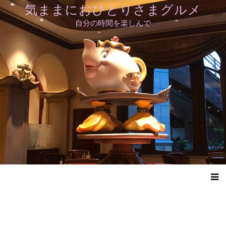
コ
気ままにおひとりさまグルメ
ン
自分の時間を楽しんで
テ
ン
ツ
へ
ス
キ
ッ
プ